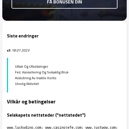
FÅ BONUSEN DIN
Siste endringer
v3
18.07.2023
Uttak Og Utbetalinger
Feil, Kansellering Og Svikaktig Bruk
Avslutning Av Inaktiv Konto
Ulovlig Aktivitet
Vilkår og betingelser
Selskapets nettsteder ("nettstedet")
www.luckydino.com; www.casinojefe.com; www.justwow.com;