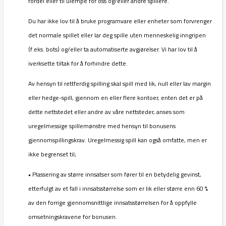
fordel eller til ulempe for oss og/eller andre spillere.
Du har ikke lov til å bruke programvare eller enheter som forvrenger
det normale spillet eller lar deg spille uten menneskelig inngripen
(f.eks. bots) og/eller ta automatiserte avgjørelser. Vi har lov til å
iverksette tiltak for å forhindre dette.
Av hensyn til rettferdig spilling skal spill med lik, null eller lav margin
eller hedge-spill, gjennom en eller flere kontoer, enten det er på
dette nettstedet eller andre av våre nettsteder, anses som
uregelmessige spillemønstre med hensyn til bonusens
gjennomspillingskrav. Uregelmessig spill kan også omfatte, men er
ikke begrenset til;
• Plassering av større innsatser som fører til en betydelig gevinst,
etterfulgt av et fall i innsatsstørrelse som er lik eller større enn 60 %
av den forrige gjennomsnittlige innsatsstørrelsen for å oppfylle
omsetningskravene for bonusen.