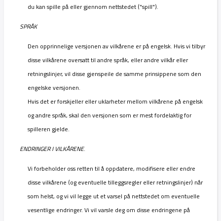
du kan spille på eller gjennom nettstedet ("spill").
SPRÅK
Den opprinnelige versjonen av vilkårene er på engelsk. Hvis vi tilbyr
disse vilkårene oversatt til andre språk, eller andre vilkår eller
retningslinjer, vil disse gjenspeile de samme prinsippene som den
engelske versjonen.
Hvis det er forskjeller eller uklarheter mellom vilkårene på engelsk
og andre språk, skal den versjonen som er mest fordelaktig for
spilleren gjelde.
ENDRINGER I VILKÅRENE
.
Vi forbeholder oss retten til å oppdatere, modifisere eller endre
disse vilkårene (og eventuelle tilleggsregler eller retningslinjer) når
som helst, og vi vil legge ut et varsel på nettstedet om eventuelle
vesentlige endringer. Vi vil varsle deg om disse endringene på