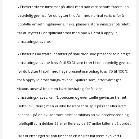
• Plassere større innsatser på utfall med høy varians som fører til en
betydelig gevinst, før du bytter til utfall med normal varians for å
oppfylle omsetningskravene, f.eks. plassere store innsatser på rulett
før du bytter til en spilleautomat med høy RTP for å oppfylle
omsetningskravene.
• Plassering av større innsatser på spill med lave prosentvise bidrag til
omsetningskravene (dvs. 0 til 50 %) som fører til en betydelig gevinst,
før du bytter til spill med høye prosentvise bidrag (dvs. 75 til 100 %)
for å oppfylle omsetningskravene. Spillere som, etter vårt eget
skjønn, anses å bruke en lavrisikostrategi for å klare
omsetningskravet, kan få bonusen og eventuelle gevinster fjernet.
Dette inkluderer, men er ikke begrenset til, spill på rødt eller svart
eller spill på en hvilken som helst kombinasjon av innsatsspredning i
rulettspill som dekker 25 eller flere av de 37 unike tallene på bordet.
Hvis vi etter eget skjønn finner at en bruker har vært involvert i