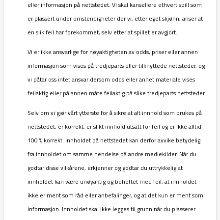
eller informasjon på nettstedet. Vi skal kansellere ethvert spill som
er plassert under omstendigheter der vi, etter eget skjønn, anser at
en slik feil har forekommet, selv etter at spillet er avgjort.
Vi er ikke ansvarlige for nøyaktigheten av odds, priser eller annen
informasjon som vises på tredjeparts eller tilknyttede nettsteder, og
vi påtar oss intet ansvar dersom odds eller annet materiale vises
feilaktig eller på annen måte feilaktig på slike tredjeparts nettsteder.
Selv om vi gjør vårt ytterste for å sikre at alt innhold som brukes på
nettstedet, er korrekt, er slikt innhold utsatt for feil og er ikke alltid
100 % korrekt. Innholdet på nettstedet kan derfor avvike betydelig
fra innholdet om samme hendelse på andre mediekilder. Når du
godtar disse vilkårene, erkjenner og godtar du uttrykkelig at
innholdet kan være unøyaktig og beheftet med feil, at innholdet
ikke er ment som råd eller anbefalinger, og at det kun er ment som
informasjon. Innholdet skal ikke legges til grunn når du plasserer