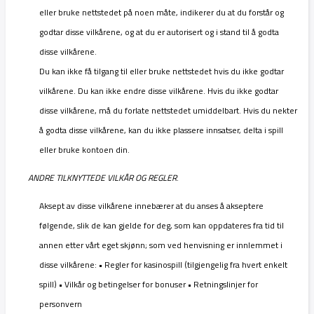
eller bruke nettstedet på noen måte, indikerer du at du forstår og
godtar disse vilkårene, og at du er autorisert og i stand til å godta
disse vilkårene.
Du kan ikke få tilgang til eller bruke nettstedet hvis du ikke godtar
vilkårene. Du kan ikke endre disse vilkårene. Hvis du ikke godtar
disse vilkårene, må du forlate nettstedet umiddelbart. Hvis du nekter
å godta disse vilkårene, kan du ikke plassere innsatser, delta i spill
eller bruke kontoen din.
ANDRE TILKNYTTEDE VILKÅR OG REGLER
.
Aksept av disse vilkårene innebærer at du anses å akseptere
følgende, slik de kan gjelde for deg, som kan oppdateres fra tid til
annen etter vårt eget skjønn; som ved henvisning er innlemmet i
disse vilkårene: • Regler for kasinospill (tilgjengelig fra hvert enkelt
spill) • Vilkår og betingelser for bonuser • Retningslinjer for
personvern