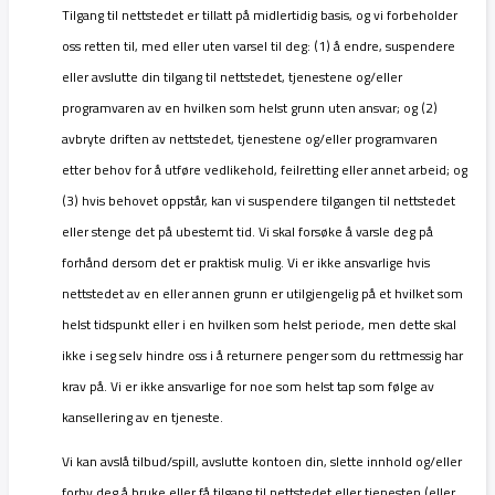
Tilgang til nettstedet er tillatt på midlertidig basis, og vi forbeholder
oss retten til, med eller uten varsel til deg: (1) å endre, suspendere
eller avslutte din tilgang til nettstedet, tjenestene og/eller
programvaren av en hvilken som helst grunn uten ansvar; og (2)
avbryte driften av nettstedet, tjenestene og/eller programvaren
etter behov for å utføre vedlikehold, feilretting eller annet arbeid; og
(3) hvis behovet oppstår, kan vi suspendere tilgangen til nettstedet
eller stenge det på ubestemt tid. Vi skal forsøke å varsle deg på
forhånd dersom det er praktisk mulig. Vi er ikke ansvarlige hvis
nettstedet av en eller annen grunn er utilgjengelig på et hvilket som
helst tidspunkt eller i en hvilken som helst periode, men dette skal
ikke i seg selv hindre oss i å returnere penger som du rettmessig har
krav på. Vi er ikke ansvarlige for noe som helst tap som følge av
kansellering av en tjeneste.
Vi kan avslå tilbud/spill, avslutte kontoen din, slette innhold og/eller
forby deg å bruke eller få tilgang til nettstedet eller tjenesten (eller