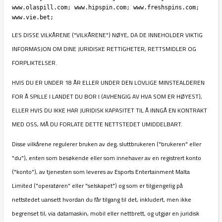
www.olaspill.com; www.hipspin.com; www.freshspins.com;
www.vie.bet;
LES DISSE VILKÅRENE ("VILKÅRENE") NØYE, DA DE INNEHOLDER VIKTIG
INFORMASJON OM DINE JURIDISKE RETTIGHETER, RETTSMIDLER OG
FORPLIKTELSER.
HVIS DU ER UNDER 18 ÅR ELLER UNDER DEN LOVLIGE MINSTEALDEREN
FOR Å SPILLE I LANDET DU BOR I (AVHENGIG AV HVA SOM ER HØYEST),
ELLER HVIS DU IKKE HAR JURIDISK KAPASITET TIL Å INNGÅ EN KONTRAKT
MED OSS, MÅ DU FORLATE DETTE NETTSTEDET UMIDDELBART.
Disse vilkårene regulerer bruken av deg, sluttbrukeren ("brukeren" eller
"du"), enten som besøkende eller som innehaver av en registrert konto
("konto"), av tjenesten som leveres av Esports Entertainment Malta
Limited ("operatøren" eller "selskapet") og som er tilgjengelig på
nettstedet uansett hvordan du får tilgang til det, inkludert, men ikke
begrenset til, via datamaskin, mobil eller nettbrett, og utgjør en juridisk