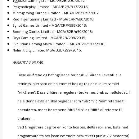
Yggdrasil Gaming Ltd - MGA/B2B/230/2012;
Pragmaticplay Limited - MGA/B2B/317/2016;
Microgaming Europe Limited - MGA/B2B/139/2007;
Red Tiger Gaming Limited - MGA/CRP/480/2018;
Synot Games Limited - MGA/CRP/598/2018;
Booming Games Limited - MGA/B2B/459/2018;
Oryx Gaming Limited - MGA/B2B/298/2015;
Evolution Gaming Malta Limited – MGA/B2B/187/2010;
Nolimit City Limited MGA/B2B/299/2015.
AKSEPT AV VILKÅR
.
Disse vilkårene og betingelsene for bruk, vilkårene i eventuelle
retningslinjer som er innlemmet her, og reglene kalles samlet
"vilkårene". Disse vilkårene regulerer brukernes bruk av nettstedet. I
hele denne avtalen skal begreper som "vår", "vi", "oss" referere til
operatøren, mens begrepene "du", "din" og "ditt" vil referere til
brukeren.
Ved å registrere deg for en konto hos oss, delta i spillene, laste ned
programvare fra oss (som nærmere beskrevet i punkt 2.2 nedenfor)