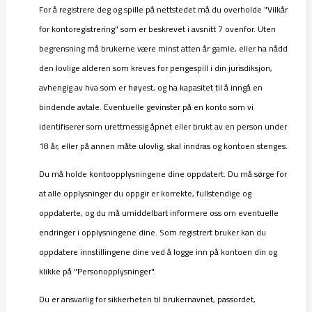
For å registrere deg og spille på nettstedet må du overholde "Vilkår
for kontoregistrering" som er beskrevet i avsnitt 7 ovenfor. Uten
begrensning må brukerne være minst atten år gamle, eller ha nådd
den lovlige alderen som kreves for pengespill i din jurisdiksjon,
avhengig av hva som er høyest, og ha kapasitet til å inngå en
bindende avtale. Eventuelle gevinster på en konto som vi
identifiserer som urettmessig åpnet eller brukt av en person under
18 år, eller på annen måte ulovlig, skal inndras og kontoen stenges.
Du må holde kontoopplysningene dine oppdatert. Du må sørge for
at alle opplysninger du oppgir er korrekte, fullstendige og
oppdaterte, og du må umiddelbart informere oss om eventuelle
endringer i opplysningene dine. Som registrert bruker kan du
oppdatere innstillingene dine ved å logge inn på kontoen din og
klikke på "Personopplysninger".
Du er ansvarlig for sikkerheten til brukernavnet, passordet,