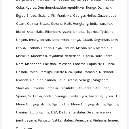
Cuba, Kypros, Den demokratiske republikken Kongo, Danmark,
Egypt, Eritrea, Estland, Fiji, Frankrike, Georgia, Hellas, Guadeloupe,
Guam, Guinea-Bissau, Guyana, Haiti, Hongkong, India, Iran, Irak,
Irland, Israel, Italia, Elfenbenskysten, Jamaica, Tsjekkia, Tyskland,
Ungarn, Jersey, Jordan, Kasakhstan, Kenya, Kuwait, Kirgisistan, Laos,
Latvia, Libanon, Liberia, Libya, Litauen, Macao, Mali, Martinique,
Marokko, Mosambik, Myanmar, Nederland, Nigeria, Nord-Korea,
Nord-Marianene, Pakistan, Palestina, Panama, Papua Ny-Guinea,
Ungarn, Polen, Portugal, Puerto Rico, Qatar, Romania, Russland,
Rwanda, Réunion, Samoa, Saudi-Arabia, Senegal, Singapore,
Slovakia, Slovenia, Somalia, Sør-Afrika, Sør-Korea, Sør-Sudan,
Spania, Sri Lanka, Sudan, Sverige, Sveits, Syria, Tanzania, Tyrkia, U. S.
Minor Outlying Islands, Uganda.U.S. Minor Outlying Islands, Uganda,
Ukraina, Storbritannia, USA, De forente stater, De amerikanske
jomfruøyene, Vanuatu, Vatikanstaten, Venezuela, Vietnam, Jemen,
Zimbabwe.