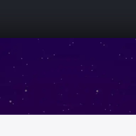
Bla gjennom spill
Kundeservice