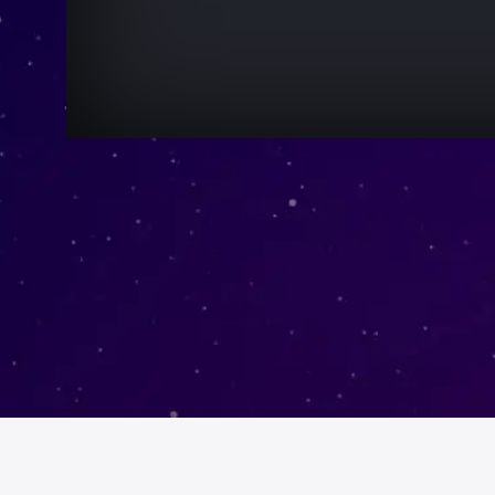
Ansvarlig spill
Regler og Vilkår
Bonusvilkår
Hvorfor velge oss?
Betaling og sikkerhet
Personvern