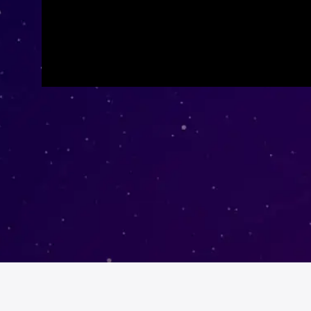
Ansvarlig spill
Regler og Vilkår
Bonusvilkår
Hvorfor velge oss?
Betaling og sikkerhet
Personvern