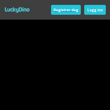
Registrer deg
Logg inn