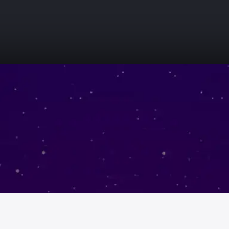
Bla gjennom spill
Kundeservice