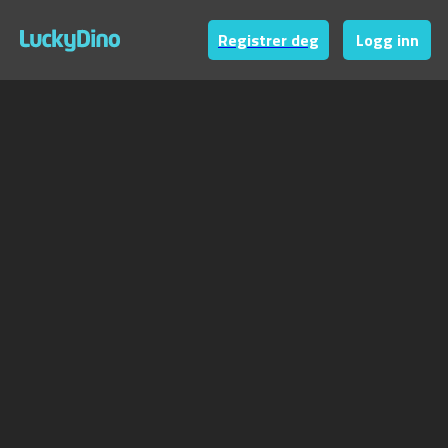
Registrer deg
Logg inn