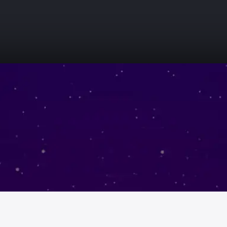
Bla gjennom spill
Kundeservice