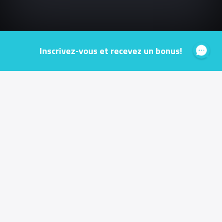
Inscrivez-vous et recevez un bonus!
Jouer de manière responsable
Conditions générales
Conditions bonus
INFORMATIONS UTILES
Français
ESPORTS ENTERTAINMENT (MALTA) LIMITED est une société à responsabilité limitée
enregistrée sous les lois de Malte dans l'Union européenne avec le numéro
d'enregistrement C84747 et un siège social à 170, Pater house, Level 1 Suite A308,
Psaila Street, Birkirkara, BKR9077 Malte, tél. : +356 9946 2771. ESPORTS
ENTERTAINMENT (MALTE) LIMITED est titulaire d'une licence de jeux délivrée par la
Malta Gaming Authority sous le numéro
MGA/B2C/522/2018
, délivrée le 30/04/2020. La