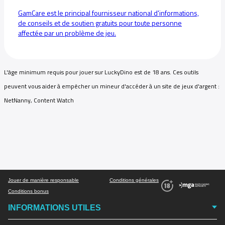
GamCare est le principal fournisseur national d'informations,
de conseils et de soutien gratuits pour toute personne
affectée par un problème de jeu.
L'âge minimum requis pour jouer sur LuckyDino est de 18 ans. Ces outils
peuvent vous aider à empêcher un mineur d'accéder à un site de jeux d'argent :
NetNanny, Content Watch
Jouer de manière responsable
Conditions générales
Conditions bonus
INFORMATIONS UTILES