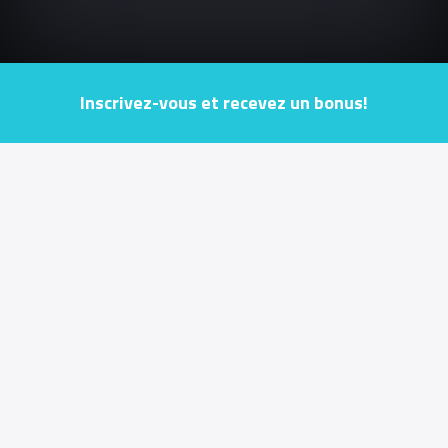
Inscrivez-vous et recevez un bonus!
Jouer de manière responsable
Conditions générales
Conditions bonus
INFORMATIONS UTILES
Français
ESPORTS ENTERTAINMENT (MALTA) LIMITED est une société à responsabilité limitée
enregistrée sous les lois de Malte dans l'Union européenne avec le numéro
d'enregistrement C84747 et un siège social à 170, Pater house, Level 1 Suite A308,
Psaila Street, Birkirkara, BKR9077 Malte, tél. : +356 9946 2771. ESPORTS
ENTERTAINMENT (MALTE) LIMITED est titulaire d'une licence de jeux délivrée par la
Malta Gaming Authority sous le numéro
MGA/B2C/522/2018
, délivrée le 30/04/2020. La