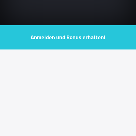
Anmelden und Bonus erhalten!
Verantwortungsvoll Spielen
AGBs
Bonusbegriffe
NÜTZLICHE INFORMATIONEN
Deutsch
ESPORTS ENTERTAINMENT (MALTA) LIMITED ist eine Gesellschaft mit beschränkter
Haftung, die nach maltesischem Recht in der Europäischen Union unter der
Registrierungsnummer C84747 und der eingetragenen Adresse 170, Pater house, Level
1 Suite A308, Psaila Street, Birkirkara, BKR9077 Malta, tel.: +356 9946 2771, registriert
ist. ESPORTS ENTERTAINMENT (MALTA) LIMITED besitzt eine von der Malta