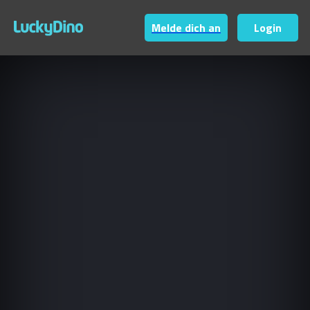
Melde dich an
Login