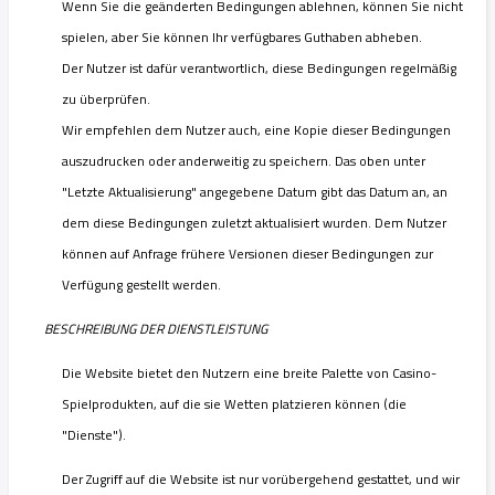
Wenn Sie die geänderten Bedingungen ablehnen, können Sie nicht
spielen, aber Sie können Ihr verfügbares Guthaben abheben.
Der Nutzer ist dafür verantwortlich, diese Bedingungen regelmäßig
zu überprüfen.
Wir empfehlen dem Nutzer auch, eine Kopie dieser Bedingungen
auszudrucken oder anderweitig zu speichern. Das oben unter
"Letzte Aktualisierung" angegebene Datum gibt das Datum an, an
dem diese Bedingungen zuletzt aktualisiert wurden. Dem Nutzer
können auf Anfrage frühere Versionen dieser Bedingungen zur
Verfügung gestellt werden.
BESCHREIBUNG DER DIENSTLEISTUNG
Die Website bietet den Nutzern eine breite Palette von Casino-
Spielprodukten, auf die sie Wetten platzieren können (die
"Dienste").
Der Zugriff auf die Website ist nur vorübergehend gestattet, und wir