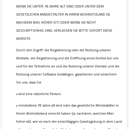
WENN SIE UNTER 18 JAHRE ALT SIND ODER UNTER DEM
GESETZLICHEN MINDESTALTER IN IHREM WOHNSITZLAND (JE
NACHDEM WAS HÖHER IST) ODER WENN SIE NICHT
GESCHÄFTSFÄHIG SIND, VERLASSEN SIE BITTE SOFORT DIESE
WEBSITE.
Durch den Zugriff, die Registrierung oder die Nutzung unserer
Website, die Registrierung und die Eröffnung eines Kontos bei uns
und für die Teilnahme an und die Nutzung unserer Dienste und die
Nutzung unserer Software bestätigen, garantieren und versichern
Sie uns, dass Sie
• sind eine natürliche Person;
• mindestens 18 Jahre alt sind oder das gesetzliche Mindestalter in
Ihrem Wohnsitzland erreicht haben (je nachdem, welches Alter
höher ist), wie es nach der einschlägigen Gesetzgebung in dem Land