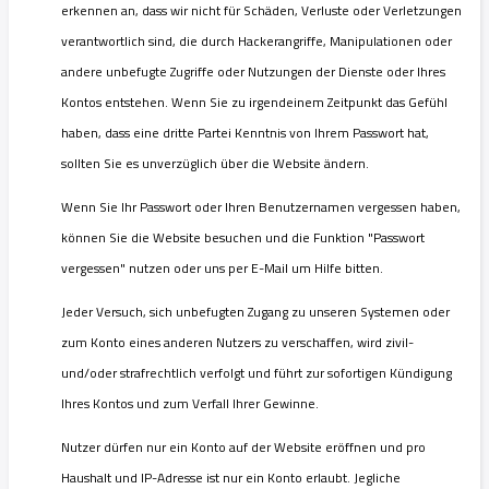
erkennen an, dass wir nicht für Schäden, Verluste oder Verletzungen
verantwortlich sind, die durch Hackerangriffe, Manipulationen oder
andere unbefugte Zugriffe oder Nutzungen der Dienste oder Ihres
Kontos entstehen. Wenn Sie zu irgendeinem Zeitpunkt das Gefühl
haben, dass eine dritte Partei Kenntnis von Ihrem Passwort hat,
sollten Sie es unverzüglich über die Website ändern.
Wenn Sie Ihr Passwort oder Ihren Benutzernamen vergessen haben,
können Sie die Website besuchen und die Funktion "Passwort
vergessen" nutzen oder uns per E-Mail um Hilfe bitten.
Jeder Versuch, sich unbefugten Zugang zu unseren Systemen oder
zum Konto eines anderen Nutzers zu verschaffen, wird zivil-
und/oder strafrechtlich verfolgt und führt zur sofortigen Kündigung
Ihres Kontos und zum Verfall Ihrer Gewinne.
Nutzer dürfen nur ein Konto auf der Website eröffnen und pro
Haushalt und IP-Adresse ist nur ein Konto erlaubt. Jegliche