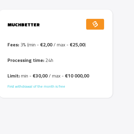
MUCHBETTER
Fees:
3%
(min -
€2,00
/ max -
€25,00
)
Processing time:
24h
Limit:
min -
€30,00
/ max -
€10 000,00
First withdrawal of the month is free