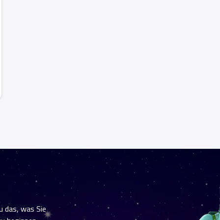
u das, was Sie