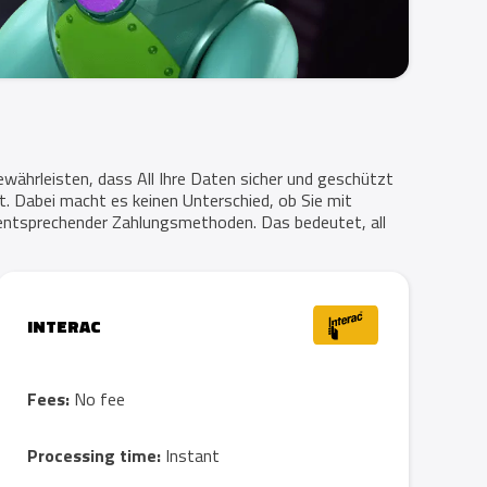
währleisten, dass All Ihre Daten sicher und geschützt
t. Dabei macht es keinen Unterschied, ob Sie mit
CI entsprechender Zahlungsmethoden. Das bedeutet, all
INTERAC
Fees:
No fee
Processing time:
Instant