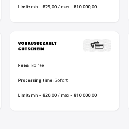
Limit:
min -
€25,00
/ max -
€10 000,00
VORAUSBEZAHLT
GUTSCHEIN
Fees:
No fee
Processing time:
Sofort
Limit:
min -
€20,00
/ max -
€10 000,00