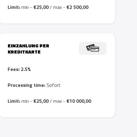
Limit:
min -
€25,00
/ max -
€2 500,00
EINZAHLUNG PER
KREDITKARTE
Fees:
2.5%
Processing time:
Sofort
Limit:
min -
€25,00
/ max -
€10 000,00