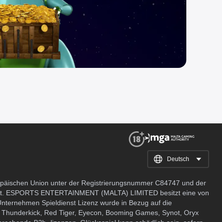
Deutsch
päischen Union unter der Registrierungsnummer C84747 und der
iert ist. ESPORTS ENTERTAINMENT (MALTA) LIMITED besitzt eine von
Unternehmen Spieldienst Lizenz wurde in Bezug auf die
, Thunderkick, Red Tiger, Eyecon, Booming Games, Synot, Oryx