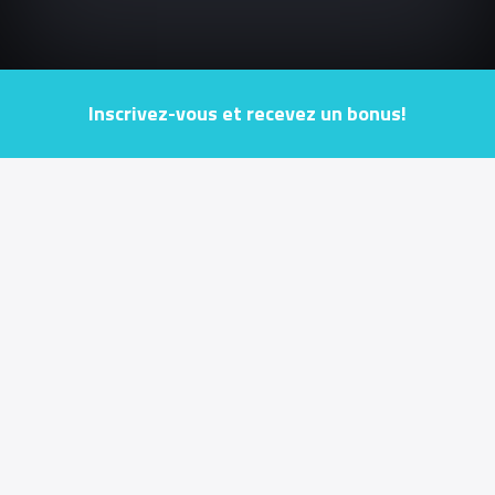
Inscrivez-vous et recevez un bonus!
Jouer de manière responsable
Conditions générales
Conditions bonus
INFORMATIONS UTILES
Français
ESPORTS ENTERTAINMENT (MALTA) LIMITED est une société à responsabilité limitée
enregistrée sous les lois de Malte dans l'Union européenne avec le numéro
d'enregistrement C84747 et un siège social à 170, Pater house, Level 1 Suite A308,
Psaila Street, Birkirkara, BKR9077 Malte, tél. : +356 9946 2771. ESPORTS
ENTERTAINMENT (MALTE) LIMITED est titulaire d'une licence de jeux délivrée par la
Malta Gaming Authority sous le numéro
MGA/B2C/522/2018
, délivrée le 30/04/2020. La