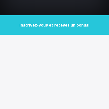
Inscrivez-vous et recevez un bonus!
Jouer de manière responsable
Conditions générales
Conditions bonus
INFORMATIONS UTILES
Français
ESPORTS ENTERTAINMENT (MALTA) LIMITED est une société à responsabilité limitée
enregistrée sous les lois de Malte dans l'Union européenne avec le numéro
d'enregistrement C84747 et un siège social à 170, Pater house, Level 1 Suite A308,
Psaila Street, Birkirkara, BKR9077 Malte, tél. : +356 9946 2771. ESPORTS
ENTERTAINMENT (MALTE) LIMITED est titulaire d'une licence de jeux délivrée par la
Malta Gaming Authority sous le numéro
MGA/B2C/522/2018
, délivrée le 30/04/2020. La