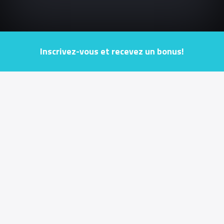
Inscrivez-vous et recevez un bonus!
Jouer de manière responsable
Conditions générales
Conditions bonus
INFORMATIONS UTILES
Français
ESPORTS ENTERTAINMENT (MALTA) LIMITED est une société à responsabilité limitée
enregistrée sous les lois de Malte dans l'Union européenne avec le numéro
d'enregistrement C84747 et un siège social à 170, Pater house, Level 1 Suite A308,
Psaila Street, Birkirkara, BKR9077 Malte, tél. : +356 9946 2771. ESPORTS
ENTERTAINMENT (MALTE) LIMITED est titulaire d'une licence de jeux délivrée par la
Malta Gaming Authority sous le numéro
MGA/B2C/522/2018
, délivrée le 30/04/2020. La