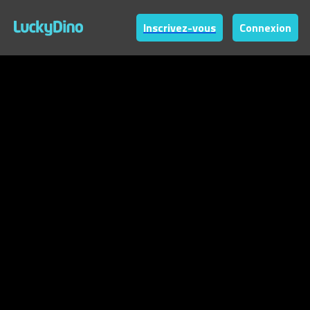
Inscrivez-vous
Connexion