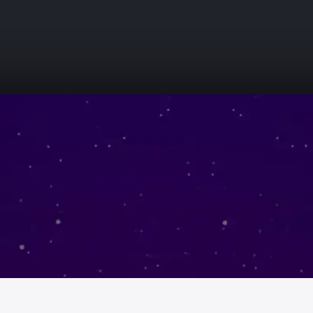
itions bonus