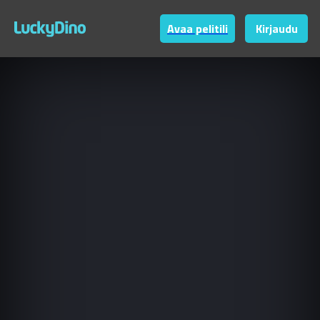
Avaa pelitili
Kirjaudu