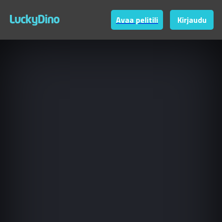
Avaa pelitili
Kirjaudu