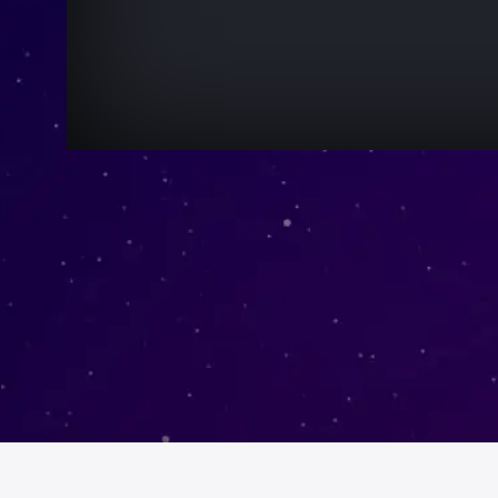
Vastuullinen pelaaminen
Käyttöehdot
Bonusehdot