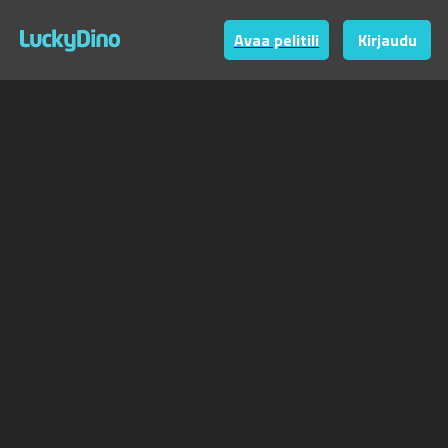
Avaa pelitili
Kirjaudu