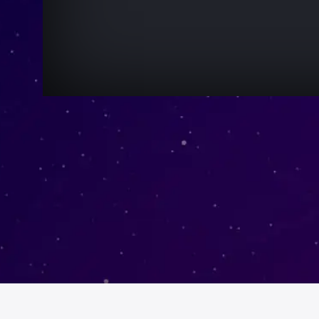
Verantwortungsvoll Spielen
AGBs
Bonusbegriffe