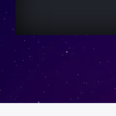
Verantwortungsvoll Spielen
AGBs
Bonusbegriffe