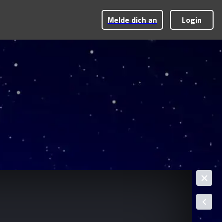
Melde dich an
Login