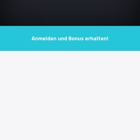
Anmelden und Bonus erhalten!
Verantwortungsvoll Spielen
AGBs
Bonusbegriffe
NÜTZLICHE INFORMATIONEN
Deutsch
ESPORTS ENTERTAINMENT (MALTA) LIMITED ist eine Gesellschaft mit beschränkter
Haftung, die nach maltesischem Recht in der Europäischen Union unter der
Registrierungsnummer C84747 und der eingetragenen Adresse 170, Pater house, Level
1 Suite A308, Psaila Street, Birkirkara, BKR9077 Malta, tel.: +356 9946 2771, registriert
ist. ESPORTS ENTERTAINMENT (MALTA) LIMITED besitzt eine von der Malta