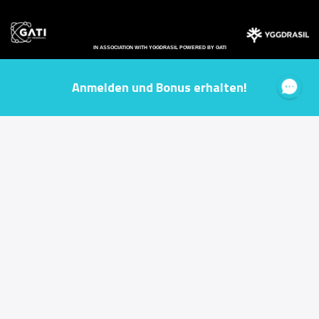
Anmelden und Bonus erhalten!
Verantwortungsvoll Spielen
AGBs
Bonusbegriffe
NÜTZLICHE INFORMATIONEN
Deutsch
ESPORTS ENTERTAINMENT (MALTA) LIMITED ist eine Gesellschaft mit beschränkter
Haftung, die nach maltesischem Recht in der Europäischen Union unter der
Registrierungsnummer C84747 und der eingetragenen Adresse 170, Pater house, Level
1 Suite A308, Psaila Street, Birkirkara, BKR9077 Malta, tel.: +356 9946 2771, registriert
ist. ESPORTS ENTERTAINMENT (MALTA) LIMITED besitzt eine von der Malta