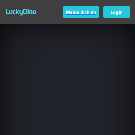
Melde dich an
Login