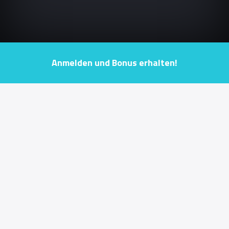
Anmelden und Bonus erhalten!
Verantwortungsvoll Spielen
AGBs
Bonusbegriffe
NÜTZLICHE INFORMATIONEN
Deutsch
ESPORTS ENTERTAINMENT (MALTA) LIMITED ist eine Gesellschaft mit beschränkter
Haftung, die nach maltesischem Recht in der Europäischen Union unter der
Registrierungsnummer C84747 und der eingetragenen Adresse 170, Pater house, Level
1 Suite A308, Psaila Street, Birkirkara, BKR9077 Malta, tel.: +356 9946 2771, registriert
ist. ESPORTS ENTERTAINMENT (MALTA) LIMITED besitzt eine von der Malta