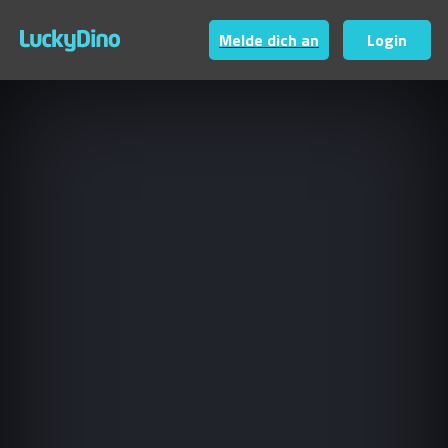
Melde dich an
Login